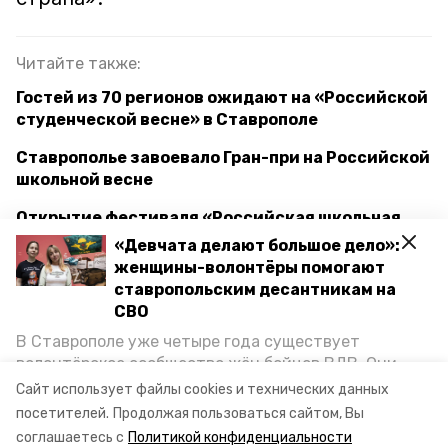
Читайте также:
Гостей из 70 регионов ожидают на «Российской
студенческой весне» в Ставрополе
Ставрополье завоевало Гран-при на Российской
школьной весне
Открытие фестиваля «Российская школьная
весна» пройдёт в Ставрополе 28 апреля
«Девчата делают большое дело»:
женщины-волонтёры помогают
Губернатор Владимиров поручил провести День
ставропольским десантникам на
поля на Ставрополье на высоком уровне
СВО
В Ставрополе уже четыре года существует
волонтёрское сообщество жён бойцов ВДВ. Они
ставрополь
студвесна
организуют сборы вещей и продуктов для
Сайт использует файлы cookies и технических данных
участников спецоперации и лично отвозят всё это
посетителей.
Продолжая пользоваться сайтом, Вы
ограничение движения в ставрополе
на передовую. Девушки рассказали «Победе26», как
соглашаетесь с
Политикой конфиденциальности