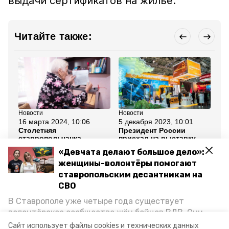
выдачи сертификатов на жильё.
Читайте также:
Новости
Новости
Но
16 марта 2024, 10:06
5 декабря 2023, 10:01
8 
Столетняя
Президент России
Гу
ставропольчанка
приехал на выставку
Ст
проголосовала на
«Россия»
пр
«Девчата делают большое дело»:
выборах президента РФ
об
со
женщины-волонтёры помогают
ставропольским десантникам на
Все новости
СВО
В Ставрополе уже четыре года существует
волонтёрское сообщество жён бойцов ВДВ. Они
ставропольский край
президент путин
организуют сборы вещей и продуктов для
Сайт использует файлы cookies и технических данных