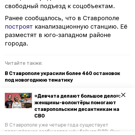
свободный подъезд к соцобъектам.
Ранее сообщалось, что в Ставрополе
построят
канализационную станцию. Её
разместят в юго-западном районе
города.
Читайте также:
В Ставрополе украсили более 460 остановок
под новогоднюю тематику
На более десяти участках улиц провели
«Девчата делают большое дело»:
освещение в Ставрополе в 2023 году
женщины-волонтёры помогают
ставропольским десантникам на
Реконструкцию дороги на улице
СВО
Железнодорожной начали в Ставрополе по
поручению главы края
В Ставрополе уже четыре года существует
волонтёрское сообщество жён бойцов ВДВ. Они