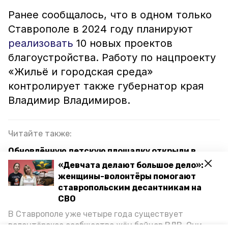
Ранее сообщалось, что в одном только
Ставрополе в 2024 году планируют
реализовать
10 новых проектов
благоустройства. Работу по нацпроекту
«Жильё и городская среда»
контролирует также губернатор края
Владимир Владимиров.
Читайте также:
Обновлённую детскую площадку открыли в
Ставрополе
«Девчата делают большое дело»:
женщины-волонтёры помогают
Торговый центр с видом на Ботанический сад
ставропольским десантникам на
заработает в Ставрополе в 2024 году
СВО
В Ставрополе уже четыре года существует
волонтёрское сообщество жён бойцов ВДВ. Они