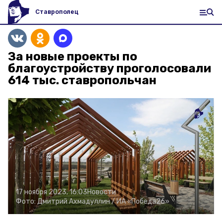
Ставрополец
За новые проекты по
благоустройству проголосовали
614 тыс. ставропольчан
17 ноября 2023, 16:03
Новости
Фото:
Дмитрий Ахмадуллин /
ИА «Победа26»