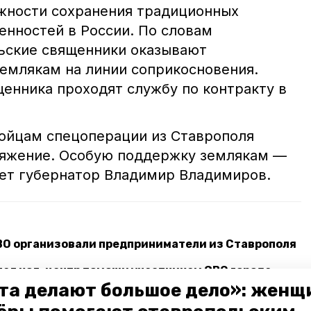
ажности сохранения традиционных
енностей в России. По словам
ьские священники оказывают
млякам на линии соприкосновения.
щенника проходят службу по контракту в
бойцам спецоперации из Ставрополя
ряжение. Особую поддержку землякам —
ет губернатор Владимир Владимиров.
ВО организовали предприниматели из Ставрополя
тал кол-центр помощи участникам СВО города
та делают большое дело»: женщ