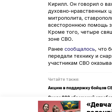
Кирилл. Он говорил о в
духовно-нравственных ц
митрополита, ставропол
всестороннюю помощь зе
Кроме того, четыре свя
зоне СВО.
Ранее
сообщалось
, что 
передали технику и сна
участникам СВО оказыва
Читайте также:
Акцию в поддержку бойцов С
Около 200 обращений отрабо
Ставрополя
«Девча