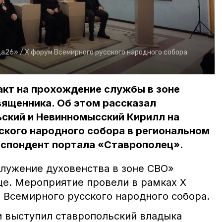
да26» /
X форум Всемирного русского народного собора
акт на прохождение службы в зоне
вященника. Об этом рассказал
ский и Невинномысский Кирилл на
ского народного собора в региональном
еспондент портала «Ставрополец».
Служение духовенства в зоне СВО»
це. Мероприятие провели в рамках X
 Всемирного русского народного собора.
 выступил ставропольский владыка