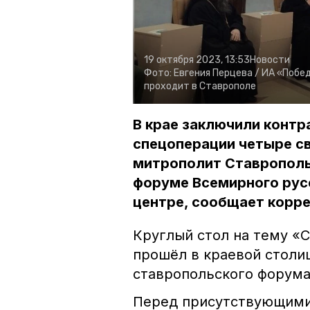
19 октября 2023, 13:53
Новости
Фото:
Евгения Перцева /
ИА «Побе
проходит в Ставрополе
В крае заключили контр
спецоперации четыре с
митрополит Ставрополь
форуме Всемирного рус
центре, сообщает корр
Круглый стол на тему «
прошёл в краевой столи
ставропольского форума
Перед присутствующими