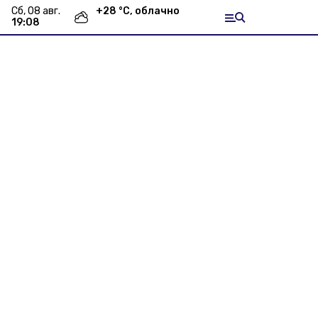
сб, 08 авг.
+
28
°С,
облачно
19:08