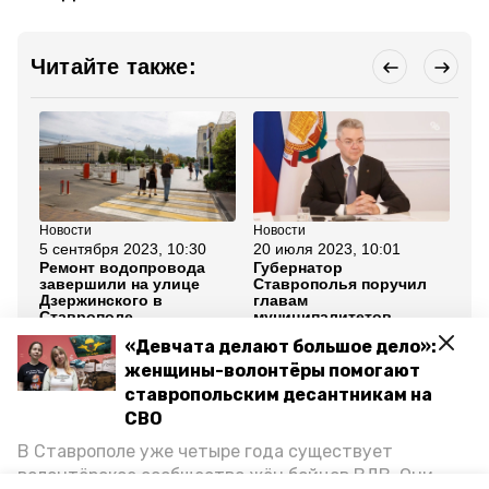
Читайте также:
Новости
Новости
Но
5 сентября 2023, 10:30
20 июля 2023, 10:01
24
Ремонт водопровода
Губернатор
Гу
завершили на улице
Ставрополья поручил
Вл
Дзержинского в
главам
пр
Ставрополе
муниципалитетов
ав
незамедлительно
в 
«Девчата делают большое дело»:
реагировать на
обращения граждан
женщины-волонтёры помогают
ставропольским десантникам на
Все новости
СВО
В Ставрополе уже четыре года существует
волонтёрское сообщество жён бойцов ВДВ. Они
ставропольский край
владимир владимиров