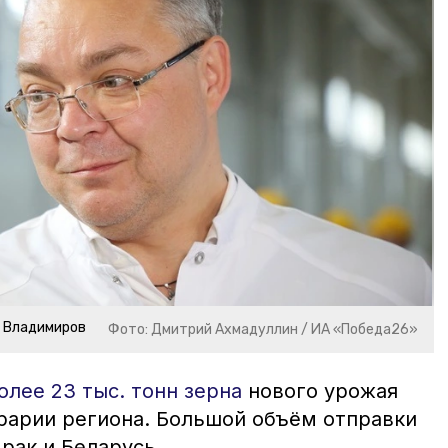
р Владимиров
Фото: Дмитрий Ахмадуллин / ИА «Победа26»
олее 23 тыс. тонн зерна
нового урожая
грарии региона. Большой объём отправки
рак и Беларусь.