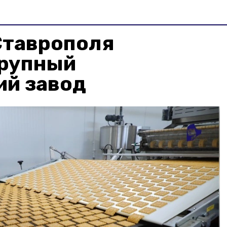
Ставрополя
крупный
ий завод