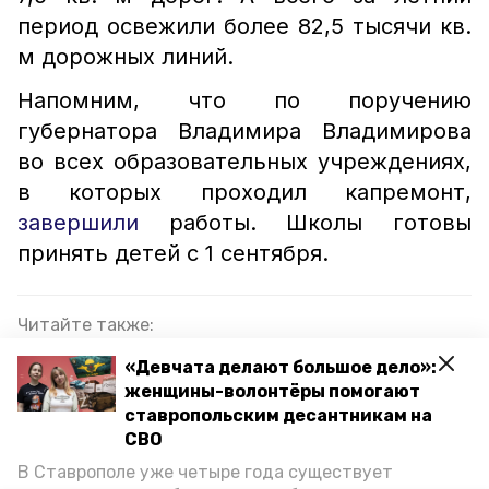
период освежили более 82,5 тысячи кв.
м дорожных линий.
Напомним, что по поручению
губернатора Владимира Владимирова
во всех образовательных учреждениях,
в которых проходил капремонт,
завершили
работы. Школы готовы
принять детей с 1 сентября.
Читайте также:
Бесплатных групп продлённого дня станет
«Девчата делают большое дело»:
больше в школах Ставрополья
женщины-волонтёры помогают
ставропольским десантникам на
Глава Ставрополья поручил обеспечить
СВО
безопасность при проведении всероссийского
В Ставрополе уже четыре года существует
форума «Машук»