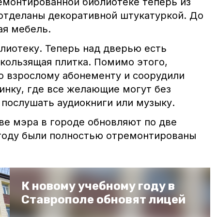
ремонтированной библиотеке теперь из
 отделаны декоративной штукатуркой. До
ая мебель.
лиотеку. Теперь над дверью есть
скользящая плитка. Помимо этого,
по взрослому абонементу и соорудили
инку, где все желающие могут без
 послушать аудиокниги или музыку.
ве мэра в городе обновляют по две
году были полностью отремонтированы
К новому учебному году в
Ставрополе обновят лицей