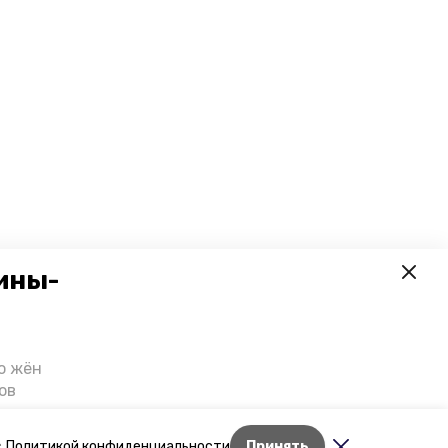
ины-
о жён
ов
казали
т масштабную
Лента новостей
с
Политикой конфиденциальности
Принять