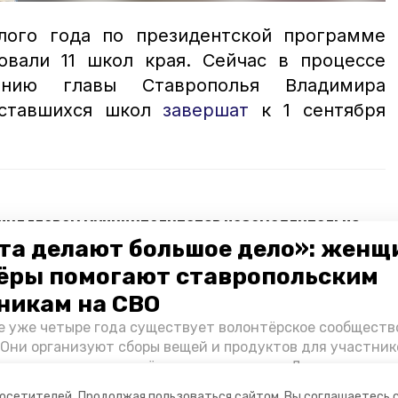
лого года по президентской программе
овали 11 школ края. Сейчас в процессе
нию главы Ставрополья Владимира
оставшихся школ
завершат
к 1 сентября
учил главам муниципалитетов незамедлительно
раждан
та делают большое дело»: женщ
ёры помогают ставропольским
яют в Ставрополе по президентской программе
никам на СВО
е уже четыре года существует волонтёрское сообществ
ль
 Они организуют сборы вещей и продуктов для участник
и и лично отвозят всё это на передовую. Девушки расс
 как создавали добровольческий клуб и зачем проводя
посетителей.
Продолжая пользоваться сайтом, Вы соглашаетесь 