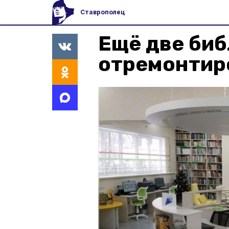
Ставрополец
Ещё две би
отремонтир