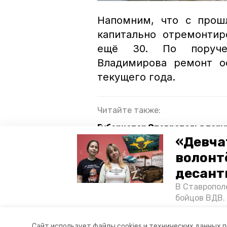
Напомним, что с прош
капитально отремонтир
ещё 30. По поруче
Владимирова ремонт 
текущего года.
Читайте также:
Губернатор Ставрополья пор
реагировать на обращения г
«Девча
волонт
Фасады четырёх школ обновл
десант
В Ставропол
ремонт библиотек
ставропо
бойцов ВДВ.
спецопераци
«Победе26»,
Авторы:
Вера Киянская
Сайт использует файлы cookies и технических данных 