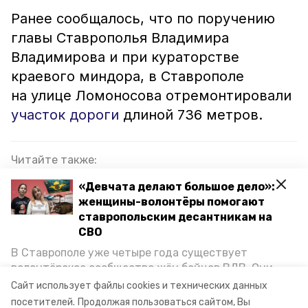
Ранее сообщалось, что по поручению
главы Ставрополья Владимира
Владимирова и при кураторстве
краевого миндора, в Ставрополе
на улице Ломоносова отремонтировали
участок дороги
длиной 736 метров.
Читайте также:
Губернатор Ставрополья поздравил
«Девчата делают большое дело»:
автоинспекторов с профессиональным
женщины-волонтёры помогают
праздником
ставропольским десантникам на
СВО
Троллейбусный парк Ставрополя расширят на
В Ставрополе уже четыре года существует
45 единиц
волонтёрское сообщество жён бойцов ВДВ. Они
организуют сборы вещей и продуктов для
Сайт использует файлы cookies и технических данных
участников спецоперации и лично отвозят всё это
посетителей.
Продолжая пользоваться сайтом, Вы
поручение губернатора
ставропольский край