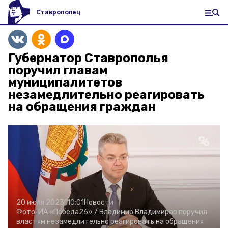
Ставрополец
Губернатор Ставрополья
поручил главам
муниципалитетов
незамедлительно реагировать
на обращения граждан
20 июля 2023, 10:01
Новости
Фото:
ИА «Победа26» /
Владимир Владимиров поручил
властям незамедлительно реагировать на обращения