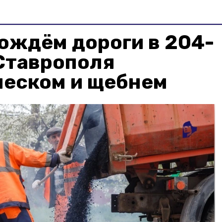
ождём дороги в 204-
Ставрополя
песком и щебнем