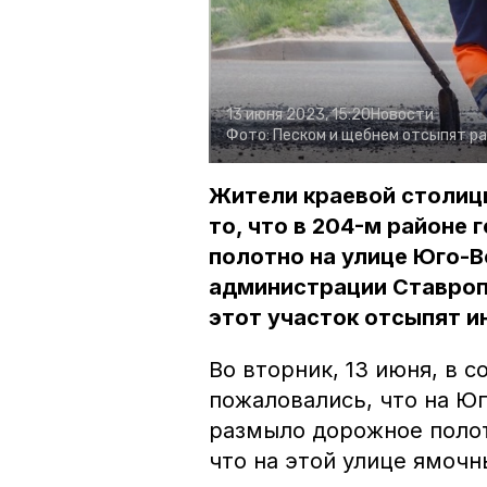
13 июня 2023, 15:20
Новости
Фото:
Песком и щебнем отсыпят р
Жители краевой столиц
то, что в 204-м районе
полотно на улице Юго-В
администрации Ставроп
этот участок отсыпят 
Во вторник, 13 июня, в 
пожаловались, что на Юг
размыло дорожное полот
что на этой улице ямочн