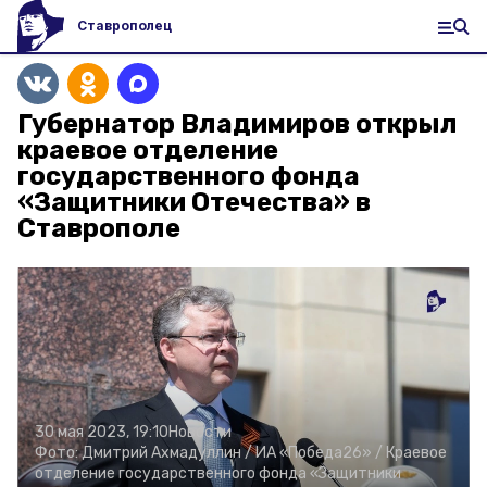
Ставрополец
Губернатор Владимиров открыл
краевое отделение
государственного фонда
«Защитники Отечества» в
Ставрополе
30 мая 2023, 19:10
Новости
Фото:
Дмитрий Ахмадуллин /
ИА «Победа26» /
Краевое
отделение государственного фонда «Защитники