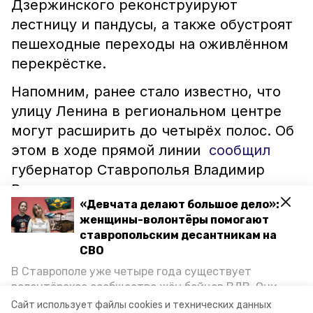
Дзержинского реконструируют
лестницу и пандусы, а также обустроят
пешеходные переходы на оживлённом
перекрёстке.
Напомним, ранее стало известно, что
улицу Ленина в региональном центре
могут расширить до четырёх полос. Об
этом в ходе прямой линии
сообщил
губернатор Ставрополья Владимир
Владимиров.
«Девчата делают большое дело»:
женщины-волонтёры помогают
ставрополь
владимир владимиров
бкд
ставропольским десантникам на
СВО
безопасные качественные дороги
В Ставрополе уже четыре года существует
волонтёрское сообщество жён бойцов ВДВ. Они
благоустройство
доступная среда
организуют сборы вещей и продуктов для
Сайт использует файлы cookies и технических данных